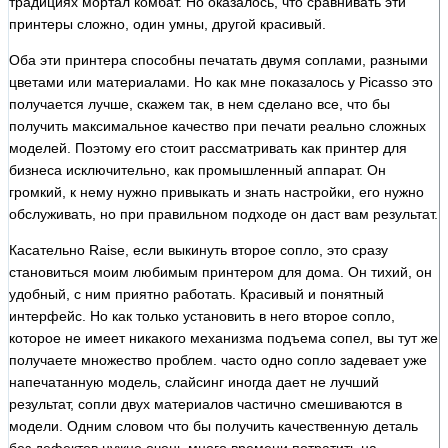
традициях мортал комбат. Но оказалось, что сравнивать эти
принтеры сложно, один умны, другой красивый.
Оба эти принтера способны печатать двумя соплами, разными
цветами или материалами. Но как мне показалось у Picasso это
получается лучше, скажем так, в нем сделано все, что бы
получить максимальное качество при печати реально сложных
моделей. Поэтому его стоит рассматривать как принтер для
бизнеса исключительно, как промышленный аппарат. Он
громкий, к нему нужно привыкать и знать настройки, его нужно
обслуживать, но при правильном подходе он даст вам результат.
Касательно Raise, если выкинуть второе сопло, это сразу
становиться моим любимым принтером для дома. Он тихий, он
удобный, с ним приятно работать. Красивый и понятный
интерфейс. Но как только установить в него второе сопло,
которое не имеет никакого механизма подъема сопел, вы тут же
получаете множество проблем. часто одно сопло задевает уже
напечатанную модель, слайсинг иногда дает не лучший
результат, сопли двух материалов частично смешиваются в
модели. Одним словом что бы получить качественную деталь
без дефектов нужно очень много времени потратить на